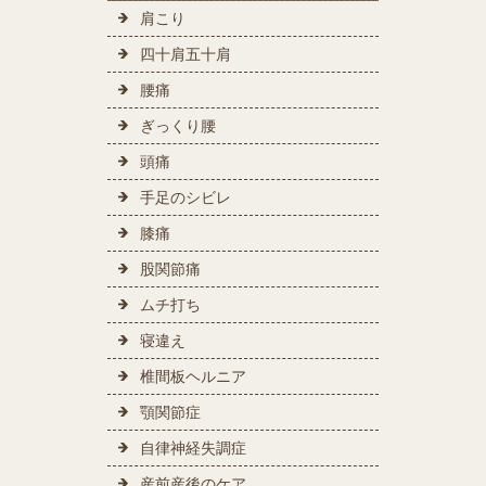
肩こり
四十肩五十肩
腰痛
ぎっくり腰
頭痛
手足のシビレ
膝痛
股関節痛
ムチ打ち
寝違え
椎間板ヘルニア
顎関節症
自律神経失調症
産前産後のケア