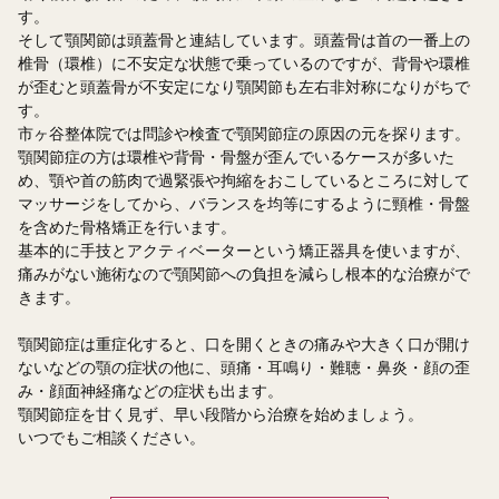
す。
そして顎関節は頭蓋骨と連結しています。頭蓋骨は首の一番上の
椎骨（環椎）に不安定な状態で乗っているのですが、背骨や環椎
が歪むと頭蓋骨が不安定になり顎関節も左右非対称になりがちで
す。
市ヶ谷整体院では問診や検査で顎関節症の原因の元を探ります。
顎関節症の方は環椎や背骨・骨盤が歪んでいるケースが多いた
め、顎や首の筋肉で過緊張や拘縮をおこしているところに対して
マッサージをしてから、バランスを均等にするように頸椎・骨盤
を含めた骨格矯正を行います。
基本的に手技とアクティベーターという矯正器具を使いますが、
痛みがない施術なので顎関節への負担を減らし根本的な治療がで
きます。
顎関節症は重症化すると、口を開くときの痛みや大きく口が開け
ないなどの顎の症状の他に、頭痛・耳鳴り・難聴・鼻炎・顔の歪
み・顔面神経痛などの症状も出ます。
顎関節症を甘く見ず、早い段階から治療を始めましょう。
いつでもご相談ください。