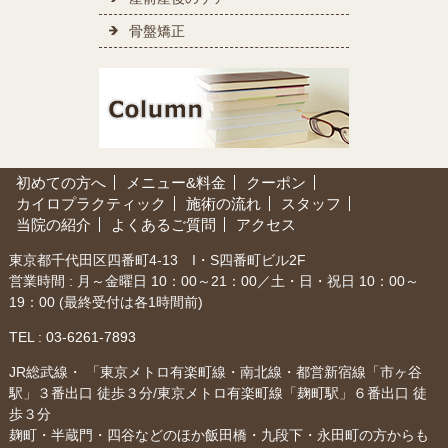
骨盤矯正
初めての方へ
メニュー&料金
クーポン
カイロプラクティック
施術の流れ
スタッフ
当院の紹介
よくあるご質問
アクセス
東京都千代田区四番町4-13 I・S四番町ビル2F
営業時間 : 月～金曜日 10：00～21：00／土・日・祝日 10：00～
19：00 (最終受付は各1時間前)
TEL :
03-6261-7893
JR総武線・ 「東京メトロ有楽町線・南北線・都営新宿線「市ヶ谷
駅」３番出口 徒歩３分/東京メトロ有楽町線「麹町駅」６番出口 徒
歩３分
麹町・半蔵門・四谷などのほか飯田橋・九段下・永田町の方からも