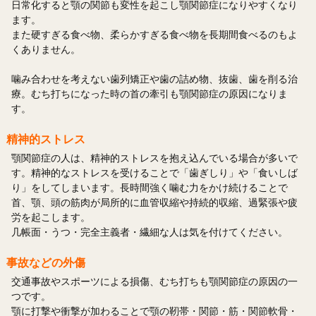
日常化すると顎の関節も変性を起こし顎関節症になりやすくなり
ます。
また硬すぎる食べ物、柔らかすぎる食べ物を長期間食べるのもよ
くありません。
噛み合わせを考えない歯列矯正や歯の詰め物、抜歯、歯を削る治
療。むち打ちになった時の首の牽引も顎関節症の原因になりま
す。
精神的ストレス
顎関節症の人は、精神的ストレスを抱え込んでいる場合が多いで
す。精神的なストレスを受けることで「歯ぎしり」や「食いしば
り」をしてしまいます。長時間強く噛む力をかけ続けることで
首、顎、頭の筋肉が局所的に血管収縮や持続的収縮、過緊張や疲
労を起こします。
几帳面・うつ・完全主義者・繊細な人は気を付けてください。
事故などの外傷
交通事故やスポーツによる損傷、むち打ちも顎関節症の原因の一
つです。
顎に打撃や衝撃が加わることで顎の靭帯・関節・筋・関節軟骨・