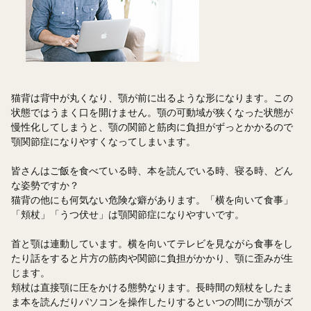
猫背は背中が丸くなり、顎が前に出るような形になります。この
状態ではうまく口を開けません。顎の可動域が狭くなった状態が
慢性化してしまうと、顎の関節と筋肉に負担がずっとかかるので
顎関節症になりやすくなってしまいます。
皆さんはご飯を食べている時、本を読んでいる時、寝る時、どん
な姿勢ですか？
猫背の他にも何気ない危険な癖があります。「横を向いて食事」
「頬杖」「うつ伏せ」は顎関節症になりやすいです。
首と顎は連動しています。横を向いてテレビを見ながら食事をし
たり話をすると片方の筋肉や関節に負担がかかり、顎に歪みが生
じます。
頬杖は直接顎に圧をかける態勢なります。長時間の頬杖をしたま
ま本を読んだりパソコンを操作したりするといつの間にか顎がズ