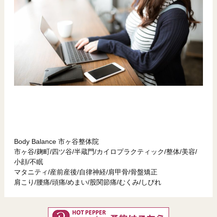
Body Balance 市ヶ谷整体院
市ヶ谷/麹町/四ツ谷/半蔵門/カイロプラクティック/整体/美容/
小顔/不眠
マタニティ/産前産後/自律神経/肩甲骨/骨盤矯正
肩こり/腰痛/頭痛/めまい/股関節痛/むくみ/しびれ