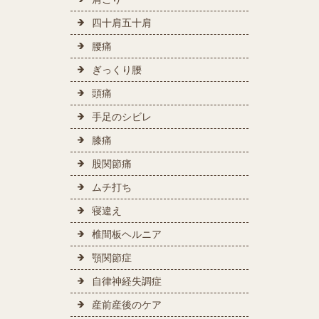
四十肩五十肩
腰痛
ぎっくり腰
頭痛
手足のシビレ
膝痛
股関節痛
ムチ打ち
寝違え
椎間板ヘルニア
顎関節症
自律神経失調症
産前産後のケア