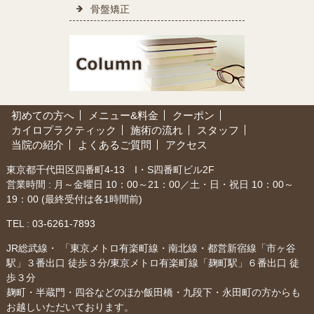
骨盤矯正
初めての方へ
メニュー&料金
クーポン
カイロプラクティック
施術の流れ
スタッフ
当院の紹介
よくあるご質問
アクセス
東京都千代田区四番町4-13 I・S四番町ビル2F
営業時間 : 月～金曜日 10：00～21：00／土・日・祝日 10：00～
19：00 (最終受付は各1時間前)
TEL :
03-6261-7893
JR総武線・ 「東京メトロ有楽町線・南北線・都営新宿線「市ヶ谷
駅」３番出口 徒歩３分/東京メトロ有楽町線「麹町駅」６番出口 徒
歩３分
麹町・半蔵門・四谷などのほか飯田橋・九段下・永田町の方からも
お越しいただいております。