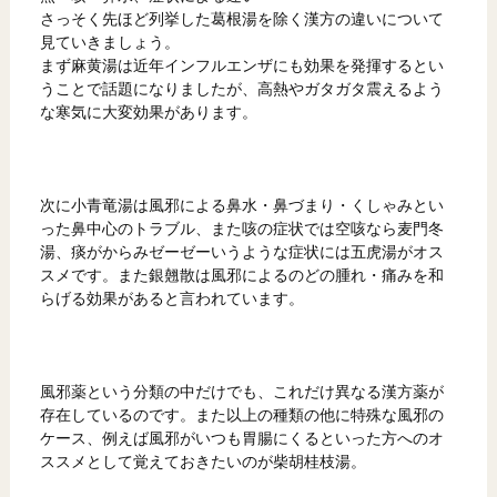
さっそく先ほど列挙した葛根湯を除く漢方の違いについて
見ていきましょう。
まず麻黄湯は近年インフルエンザにも効果を発揮するとい
うことで話題になりましたが、高熱やガタガタ震えるよう
な寒気に大変効果があります。
次に小青竜湯は風邪による鼻水・鼻づまり・くしゃみとい
った鼻中心のトラブル、また咳の症状では空咳なら麦門冬
湯、痰がからみゼーゼーいうような症状には五虎湯がオス
スメです。また銀翹散は風邪によるのどの腫れ・痛みを和
らげる効果があると言われています。
風邪薬という分類の中だけでも、これだけ異なる漢方薬が
存在しているのです。また以上の種類の他に特殊な風邪の
ケース、例えば風邪がいつも胃腸にくるといった方へのオ
ススメとして覚えておきたいのが柴胡桂枝湯。