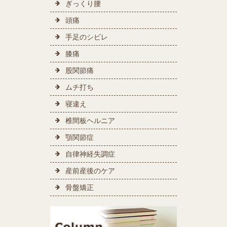
ぎっくり腰
頭痛
手足のシビレ
膝痛
股関節痛
ムチ打ち
寝違え
椎間板ヘルニア
顎関節症
自律神経失調症
産前産後のケア
骨盤矯正