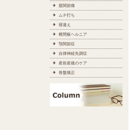
股関節痛
ムチ打ち
寝違え
椎間板ヘルニア
顎関節症
自律神経失調症
産前産後のケア
骨盤矯正