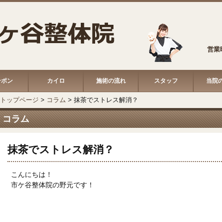
営業時
ーポン
カイロ
施術の流れ
スタッフ
当院
トップページ
>
コラム
>
抹茶でストレス解消？
コラム
抹茶でストレス解消？
こんにちは！
市ケ谷整体院の野元です！