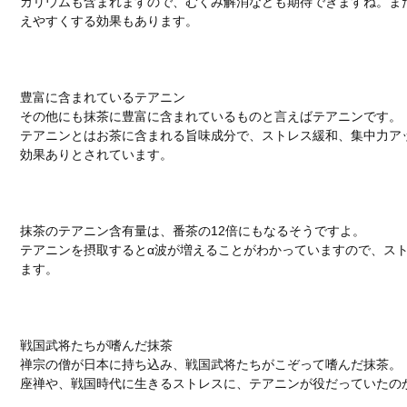
カリウムも含まれますので、むくみ解消なども期待できますね。ま
えやすくする効果もあります。
豊富に含まれているテアニン
その他にも抹茶に豊富に含まれているものと言えばテアニンです。
テアニンとはお茶に含まれる旨味成分で、ストレス緩和、集中力ア
効果ありとされています。
抹茶のテアニン含有量は、番茶の12倍にもなるそうですよ。
テアニンを摂取するとα波が増えることがわかっていますので、ス
ます。
戦国武将たちが嗜んだ抹茶
禅宗の僧が日本に持ち込み、戦国武将たちがこぞって嗜んだ抹茶。
座禅や、戦国時代に生きるストレスに、テアニンが役だっていたの