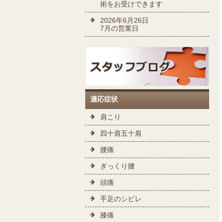
術をお受けできます
2026年6月26日
7月の営業日
適応症状
肩こり
四十肩五十肩
腰痛
ぎっくり腰
頭痛
手足のシビレ
膝痛