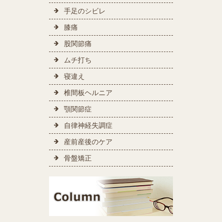
手足のシビレ
膝痛
股関節痛
ムチ打ち
寝違え
椎間板ヘルニア
顎関節症
自律神経失調症
産前産後のケア
骨盤矯正