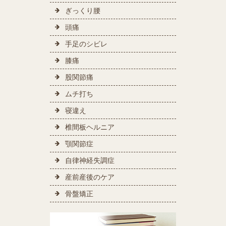
ぎっくり腰
頭痛
手足のシビレ
膝痛
股関節痛
ムチ打ち
寝違え
椎間板ヘルニア
顎関節症
自律神経失調症
産前産後のケア
骨盤矯正