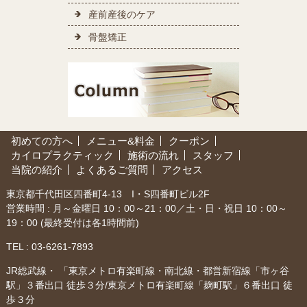
産前産後のケア
骨盤矯正
初めての方へ
メニュー&料金
クーポン
カイロプラクティック
施術の流れ
スタッフ
当院の紹介
よくあるご質問
アクセス
東京都千代田区四番町4-13 I・S四番町ビル2F
営業時間 : 月～金曜日 10：00～21：00／土・日・祝日 10：00～
19：00 (最終受付は各1時間前)
TEL :
03-6261-7893
JR総武線・ 「東京メトロ有楽町線・南北線・都営新宿線「市ヶ谷
駅」３番出口 徒歩３分/東京メトロ有楽町線「麹町駅」６番出口 徒
歩３分