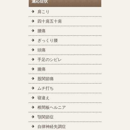
適応症状
肩こり
四十肩五十肩
腰痛
ぎっくり腰
頭痛
手足のシビレ
膝痛
股関節痛
ムチ打ち
寝違え
椎間板ヘルニア
顎関節症
自律神経失調症