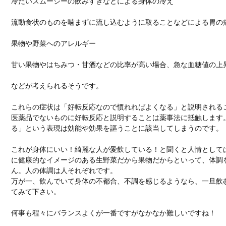
冷たいスムージーの飲みすぎなどによる身体の冷え
流動食状のものを噛まずに流し込むように取ることなどによる胃の
果物や野菜へのアレルギー
甘い果物やはちみつ・甘酒などの比率が高い場合、急な血糖値の上
などが考えられるそうです。
これらの症状は「好転反応なので慣れればよくなる」と説明される
医薬品でないものに好転反応と説明することは薬事法に抵触します
る」という表現は効能や効果を謳うことに該当してしまうのです。
これが身体にいい！綺麗な人が愛飲している！と聞くと人情として
に健康的なイメージのある生野菜だから果物だからといって、体調
ん。人の体調は人それぞれです。
万が一、飲んでいて身体の不都合、不調を感じるようなら、一旦飲
てみて下さい。
何事も程々にバランスよくが一番ですがなかなか難しいですね！