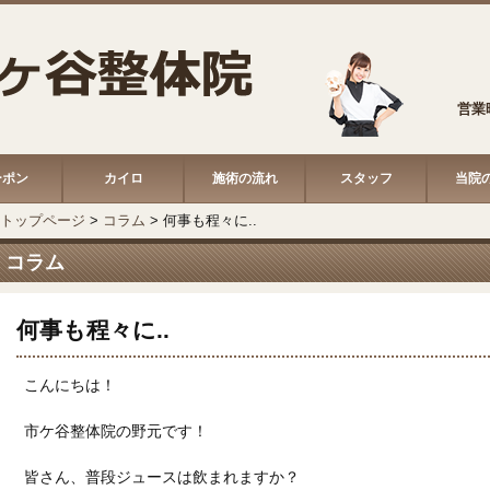
営業時
ーポン
カイロ
施術の流れ
スタッフ
当院
トップページ
>
コラム
>
何事も程々に..
コラム
何事も程々に..
こんにちは！
市ケ谷整体院の野元です！
皆さん、普段ジュースは飲まれますか？