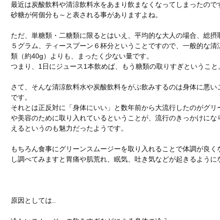
最近は炭酸飲料や清涼飲料水をあまり飲まなくなってしまったので
砂糖が何個分も～と表される事がありますよね。
ただ、単糖類・二糖類に限るとはいえ、平均的な大人の場合、総摂
５グラム、ティースプーン６杯分ということですので、一般的な清
類（約40g）よりも、まったく少ない量です。
つまり、1日にジュース1本飲めば、もう糖類の取りすぎということ
さて、そんな清涼飲料水や炭酸飲料をがぶ飲みするのは身体に悪い
です。
それとは正反対に「身体にいい」と数年前から大流行したのがグリ
や美容のために取り入れているということが、流行のきっかけにな
えるというのも魅力だったようです。
もちろん食事にグリーンスムージーを取り入れることで体調が良く
し調べてみますと胃痛や肌荒れ、眠気、吐き気などが起きるように
原因としては..