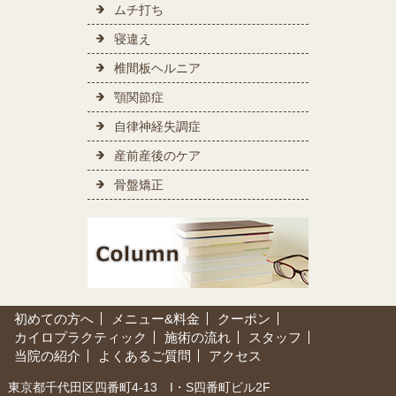
ムチ打ち
寝違え
椎間板ヘルニア
顎関節症
自律神経失調症
産前産後のケア
骨盤矯正
初めての方へ
メニュー&料金
クーポン
カイロプラクティック
施術の流れ
スタッフ
当院の紹介
よくあるご質問
アクセス
東京都千代田区四番町4-13 I・S四番町ビル2F