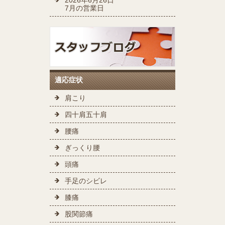
7月の営業日
適応症状
肩こり
四十肩五十肩
腰痛
ぎっくり腰
頭痛
手足のシビレ
膝痛
股関節痛