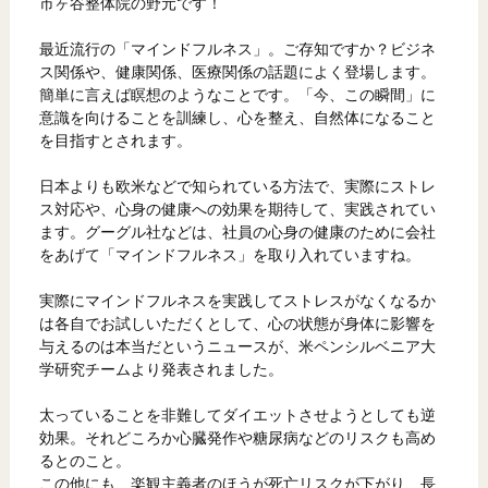
市ヶ谷整体院の野元です！
最近流行の「マインドフルネス」。ご存知ですか？ビジネ
ス関係や、健康関係、医療関係の話題によく登場します。
簡単に言えば瞑想のようなことです。「今、この瞬間」に
意識を向けることを訓練し、心を整え、自然体になること
を目指すとされます。
日本よりも欧米などで知られている方法で、実際にストレ
ス対応や、心身の健康への効果を期待して、実践されてい
ます。グーグル社などは、社員の心身の健康のために会社
をあげて「マインドフルネス」を取り入れていますね。
実際にマインドフルネスを実践してストレスがなくなるか
は各自でお試しいただくとして、心の状態が身体に影響を
与えるのは本当だというニュースが、米ペンシルベニア大
学研究チームより発表されました。
太っていることを非難してダイエットさせようとしても逆
効果。それどころか心臓発作や糖尿病などのリスクも高め
るとのこと。
この他にも、楽観主義者のほうが死亡リスクが下がり、長