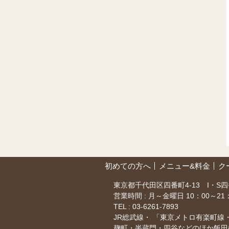
初めての方へ
メニュー&料金
ク
東京都千代田区四番町4-13 I・S四
営業時間 : 月～金曜日 10：00～2
TEL :
03-6261-7893
JR総武線・ 「東京メトロ有楽町線
麹町・半蔵門・四谷などのほか飯田