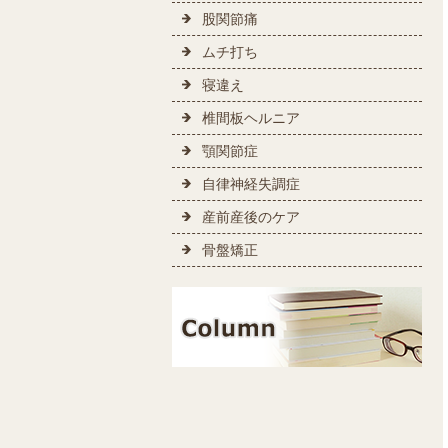
股関節痛
ムチ打ち
寝違え
椎間板ヘルニア
顎関節症
自律神経失調症
産前産後のケア
骨盤矯正