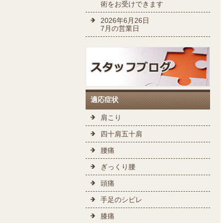
術をお受けできます
2026年6月26日
7月の営業日
適応症状
肩こり
四十肩五十肩
腰痛
ぎっくり腰
頭痛
手足のシビレ
膝痛