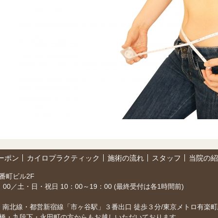
ーポン
カイロプラクティック
施術の流れ
スタッフ
当院の紹
番町ビル2F
1：00／土・日・祝日 10：00～19：00 (最終受付は各1時間前)
・南北線・都営新宿線「市ヶ谷駅」３番出口 徒歩３分/東京メトロ有楽
橋・九段下・永田町の方からもお越しいただいております。