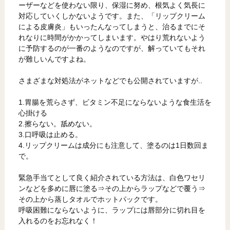
ーザーなどを使わない限り、保湿に努め、根気よく気長に
対応していくしかないようです。また、「リップクリーム
による皮膚炎」もいったんなってしまうと、治るまでにそ
れなりに時間がかかってしまいます。やはり荒れないよう
に予防するのが一番のようなのですが、解っていてもそれ
が難しいんですよね。
さまざまな対処法がネットなどでも公開されていますが..
1.胃腸を荒らさず、ビタミン不足にならないような食生活を
心掛ける
2.擦らない。舐めない。
3.口呼吸は止める。
4.リップクリームは成分にも注意して、塗るのは1日数回ま
で。
緊急手当てとして良く紹介されている方法は、白色ワセリ
ンなどを多めに唇に塗る⇒その上からラップなどで覆う⇒
その上から蒸しタオルでホットパックです。
呼吸困難にならないように、ラップには唇部分に切れ目を
入れるのをお忘れなく！