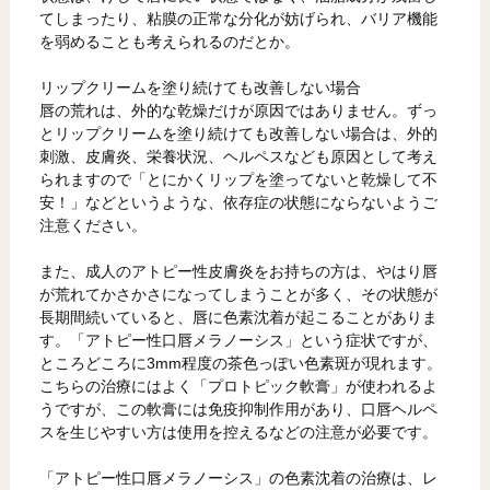
てしまったり、粘膜の正常な分化が妨げられ、バリア機能
を弱めることも考えられるのだとか。
リップクリームを塗り続けても改善しない場合
唇の荒れは、外的な乾燥だけが原因ではありません。ずっ
とリップクリームを塗り続けても改善しない場合は、外的
刺激、皮膚炎、栄養状況、ヘルペスなども原因として考え
られますので「とにかくリップを塗ってないと乾燥して不
安！」などというような、依存症の状態にならないようご
注意ください。
また、成人のアトピー性皮膚炎をお持ちの方は、やはり唇
が荒れてかさかさになってしまうことが多く、その状態が
長期間続いていると、唇に色素沈着が起こることがありま
す。「アトピー性口唇メラノーシス」という症状ですが、
ところどころに3mm程度の茶色っぽい色素斑が現れます。
こちらの治療にはよく「プロトピック軟膏」が使われるよ
うですが、この軟膏には免疫抑制作用があり、口唇ヘルペ
スを生じやすい方は使用を控えるなどの注意が必要です。
「アトピー性口唇メラノーシス」の色素沈着の治療は、レ