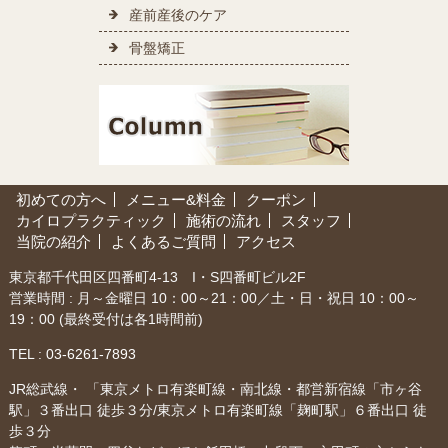
産前産後のケア
骨盤矯正
初めての方へ
メニュー&料金
クーポン
カイロプラクティック
施術の流れ
スタッフ
当院の紹介
よくあるご質問
アクセス
東京都千代田区四番町4-13 I・S四番町ビル2F
営業時間 : 月～金曜日 10：00～21：00／土・日・祝日 10：00～
19：00 (最終受付は各1時間前)
TEL :
03-6261-7893
JR総武線・ 「東京メトロ有楽町線・南北線・都営新宿線「市ヶ谷
駅」３番出口 徒歩３分/東京メトロ有楽町線「麹町駅」６番出口 徒
歩３分