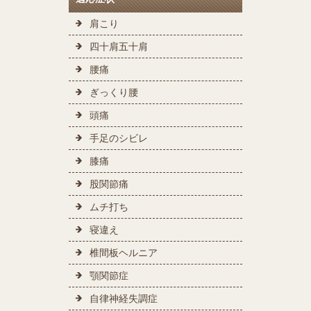
肩こり
四十肩五十肩
腰痛
ぎっくり腰
頭痛
手足のシビレ
膝痛
股関節痛
ムチ打ち
寝違え
椎間板ヘルニア
顎関節症
自律神経失調症