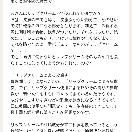
市ヶ谷整体院の野元です！
皆さんはリップクリームって使われていますか？
唇は、皮膚の中でも薄く、皮脂腺がない部分で、そのせい
で特に乾燥の気になる部分となります。加えて、飲食する
際に調味料や食物、飲料がついたり、それを拭ったり、舐
めたりすることもあり、よけいに荒れやすくなります。
それを防ぐために一番ポピュラーなものがリップクリーム
でしょう。
でも、適切に使わないとリップクリームそのものが唇を荒
らすことになってしまうかもしれないのです！
「リップクリームによる皮膚炎」
最近聞くようになったのが、「リップクリームによる皮膚
炎」です。リップクリーム使用による唇やその周りの皮膚
炎が、若い女性を中心に目立ってきているのだそうです。
成分や、こすりすぎなどの刺激が原因になるようですが、1
日に数回の使用なら問題なくても、依存症のようになって
数十回も繰り返し塗ることが問題なのです。
リップクリームの油脂成分が常に粘膜を覆っているという
状態は、けして唇に良い状態ではなく、油脂成分が残留し