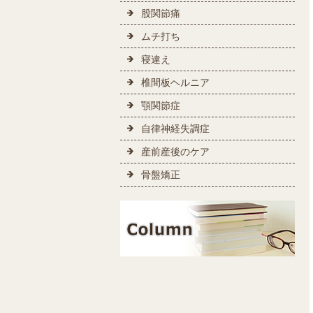
股関節痛
ムチ打ち
寝違え
椎間板ヘルニア
顎関節症
自律神経失調症
産前産後のケア
骨盤矯正